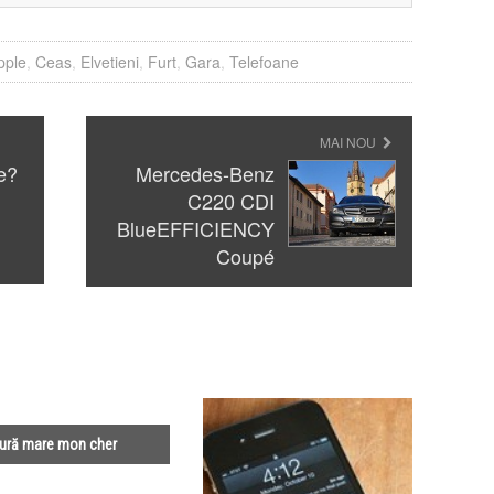
pple
,
Ceas
,
Elvetieni
,
Furt
,
Gara
,
Telefoane
MAI NOU
e?
Mercedes-Benz
C220 CDI
BlueEFFICIENCY
Coupé
ură mare mon cher