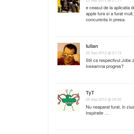
e ceasul de la aplicatia 
apple fura si a furat mul
concurenta in presa.
Iulian
25 Sep 2012 @ 21:13
Stii ca respectivul Jobs 
inseamna progres?
TyT
26 Sep 2012 @ 09:30
Nu neaparat furat, in ziu
inspiratie …