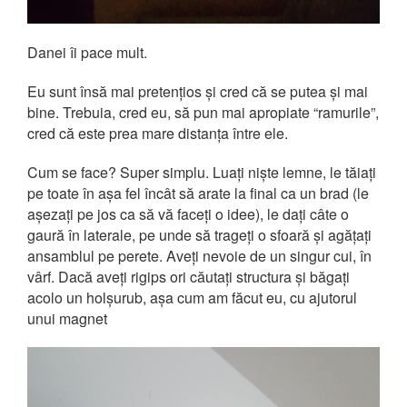
Danei îi pace mult.
Eu sunt însă mai pretențios și cred că se putea și mai
bine. Trebuia, cred eu, să pun mai apropiate “ramurile”,
cred că este prea mare distanța între ele.
Cum se face? Super simplu. Luați niște lemne, le tăiați
pe toate în așa fel încât să arate la final ca un brad (le
așezați pe jos ca să vă faceți o idee), le dați câte o
gaură în laterale, pe unde să trageți o sfoară și agățați
ansamblul pe perete. Aveți nevoie de un singur cui, în
vârf. Dacă aveți rigips ori căutați structura și băgați
acolo un holșurub, așa cum am făcut eu, cu ajutorul
unui magnet