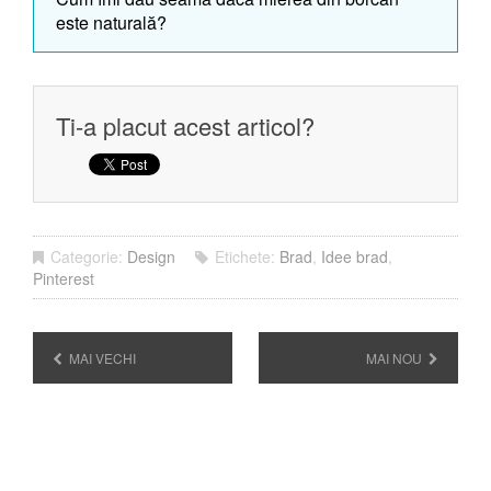
este naturală?
Ti-a placut acest articol?
Categorie:
Design
Etichete:
Brad
,
Idee brad
,
Pinterest
MAI VECHI
MAI NOU