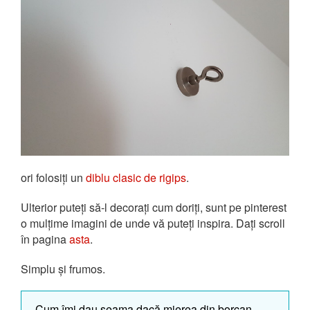
ori folosiți un
diblu clasic de rigips
.
Ulterior puteți să-l decorați cum doriți, sunt pe pinterest
o mulțime imagini de unde vă puteți inspira. Dați scroll
în pagina
asta
.
Simplu și frumos.
Cum îmi dau seama dacă mierea din borcan