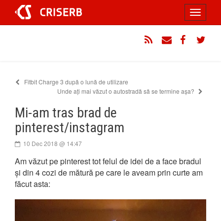
Sari
Toggle
la
conținut
navigati
RSS
Email
Facebook
Twitt
Fitbit Charge 3 după o lună de utilizare
Unde ați mai văzut o autostradă să se termine așa?
Mi-am tras brad de
pinterest/instagram
10 Dec 2018 @ 14:47
Am văzut pe pinterest tot felul de idei de a face bradul
și din 4 cozi de mătură pe care le aveam prin curte am
făcut asta: