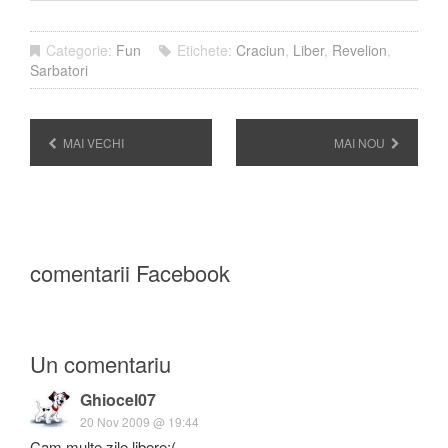
Categorie:
Fun
Etichete:
Craciun
,
Liber
,
Revelion
,
Sarbatori
MAI VECHI
MAI NOU
comentarii Facebook
Un comentariu
Ghiocel07
20 Nov 2009 @ 19:44
Cam multe zile libere:(