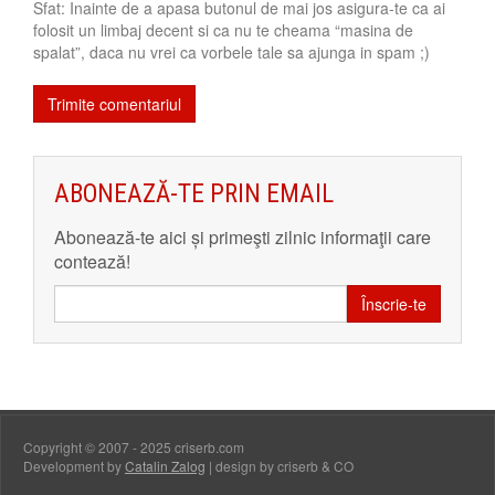
Sfat: Inainte de a apasa butonul de mai jos asigura-te ca ai
folosit un limbaj decent si ca nu te cheama “masina de
spalat”, daca nu vrei ca vorbele tale sa ajunga in spam ;)
ABONEAZĂ-TE PRIN EMAIL
Abonează-te aici și primeşti zilnic informaţii care
contează!
Înscrie-te
Copyright © 2007 - 2025 criserb.com
Development by
Catalin Zalog
| design by criserb & CO