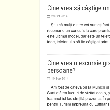
Cine vrea să câștige u
29 Oct 2014
Știu că mulți dintre voi sunteți fa
recomand un concurs la care premiul
este ultimul model, dar este un tele
idee, telefonul o să fie câștigat pri
Cine vrea o excursie gr
persoane?
10 Sep 2014
Am fost de câteva ori la Munich și 
Sunt atâtea lucruri de vizitat acolo,
toamnei își fac simțită prezența. Î
pentru Turism împreună cu Lufthan