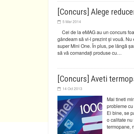
[Concurs] Alege reduce
5 Mar 2014
Cei de la eMAG au un concurs foar
gândeam să vi-l prezint și vouă. Nu 
super Mini One. În plus, pe lângă șan
să vă comandați produse cu…
[Concurs] Aveti termop
14 Oct 2013
Mai tineti m
probleme cu 
Ei bine, se 
o calitate nu
termopane, n