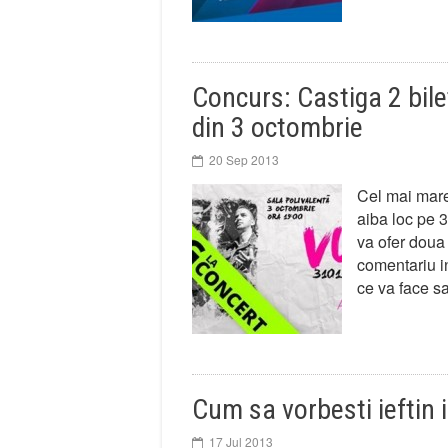
Concurs: Castiga 2 bil
din 3 octombrie
20 Sep 2013
Cel mai mare
aiba loc pe 
va ofer doua 
comentariu in
ce va face 
Cum sa vorbesti ieftin 
17 Jul 2013