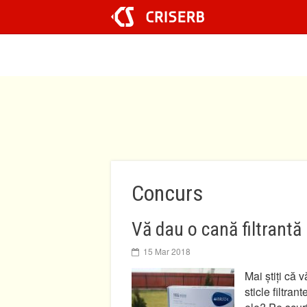
Sari
la
conținut
Concurs
Vă dau o cană filtrantă
15 Mar 2018
Mai știți că
sticle filtran