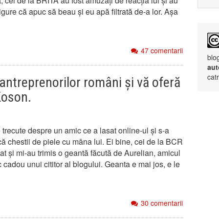
, cei de la BRITA au fost amuzați de reacția lui și au
igure că apuc să beau și eu apă filtrată de-a lor. Așa
47 comentarii
blo
aut
cat
antreprenorilor români și vă oferă
Koson.
 trecute despre un amic ce a lasat online-ul și s-a
ă chestii de piele cu mâna lui. Ei bine, cei de la BCR
t și mi-au trimis o geantă făcută de Aurelian, amicul
 cadou unui cititor al blogului. Geanta e mai jos, e le
30 comentarii