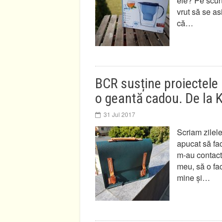
ele? Pe scurt
vrut să se as
că…
BCR susține proiectele 
o geantă cadou. De la 
31 Jul 2017
Scriam zilele
apucat să fac
m-au contacta
meu, să o fac
mine și…