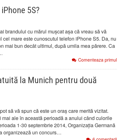
n iPhone 5S?
ni ai brandului cu mărul mușcat așa că vreau să vă
 cel mare este cunoscutul telefon iPhone S5. Da, nu
fon mai bun decât ultimul, după umila mea părere. Ca
m…
Comenteaza primul
atuită la Munich pentru două
pot să vă spun că este un oraș care merită vizitat.
 și mai ale în această perioadă a anului când culorile
n perioada 1-30 septembrie 2014, Organizația Germană
sa organizează un concurs…
6 comentarii