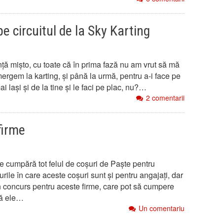
e circuitul de la Sky Karting
ță mișto, cu toate că în prima fază nu am vrut să mă
 mergem la karting, și până la urmă, pentru a-i face pe
i lași și de la tine și le faci pe plac, nu?…
2 comentarii
firme
e cumpără tot felul de coșuri de Paște pentru
urile în care aceste coșuri sunt și pentru angajați, dar
n concurs pentru aceste firme, care pot să cumpere
că ele…
Un comentariu