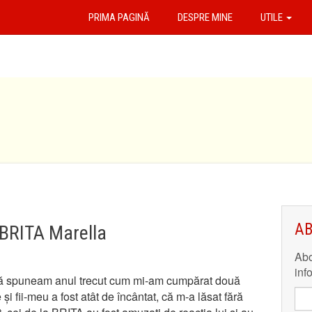
PRIMA PAGINĂ
DESPRE MINE
UTILE
AB
 BRITA Marella
Abo
inf
 vă spuneam anul trecut cum mi-am cumpărat două
te și fii-meu a fost atât de încântat, că m-a lăsat fără