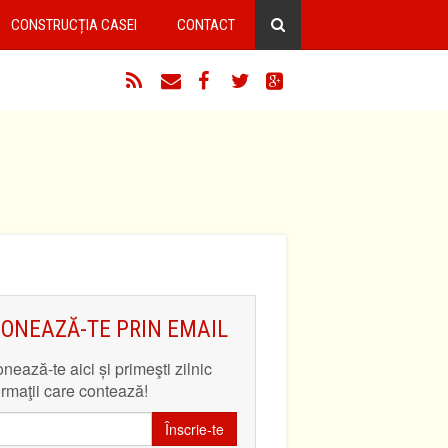
CONSTRUCȚIA CASEI
CONTACT
RSS
Email
Facebook
Twitter
Google+
ONEAZĂ-TE PRIN EMAIL
nează-te aici și primeşti zilnic
ormaţii care contează!
Înscrie-te