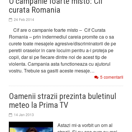
O campanie foarte misto: Cif
curata Romania
24 Feb 2014
Cif are o campanie foarte misto – Cif Curata
Romania – prin indermediul careia promite ca o sa
curete toate mesajele agresive/discriminatorii de pe
peretii oraselor in care locuim pentru a-i proteja pe
copii, dar si pe fiecare dintre noi de acest tip de
violenta. Campania asta functioneaza cu ajutorul
vostru. Trebuie sa gasiti aceste mesaje…
5 comentarii
Oamenii strazii prezinta buletinul
meteo la Prima TV
14 Jan 2013
Astazi mi-a vorbit un om al
strazii. Si nu asa cum au mai