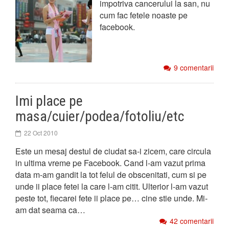
impotriva cancerului la san, nu
cum fac fetele noaste pe
facebook.
9 comentarii
Imi place pe
masa/cuier/podea/fotoliu/etc
22 Oct 2010
Este un mesaj destul de ciudat sa-i zicem, care circula
in ultima vreme pe Facebook. Cand l-am vazut prima
data m-am gandit la tot felul de obscenitati, cum si pe
unde ii place fetei la care l-am citit. Ulterior l-am vazut
peste tot, fiecarei fete ii place pe… cine stie unde. Mi-
am dat seama ca…
42 comentarii