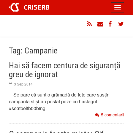
Sari
Toggle
la
conținut
navigati
RSS
Email
Facebook
Twitt
Tag: Campanie
Hai să facem centura de siguranță
greu de ignorat
3 Sep 2014
Se pare că sunt o grămadă de fete care susțin
campania și și-au postat poze cu hastagul
#seatbeltb00bing.
5 comentarii