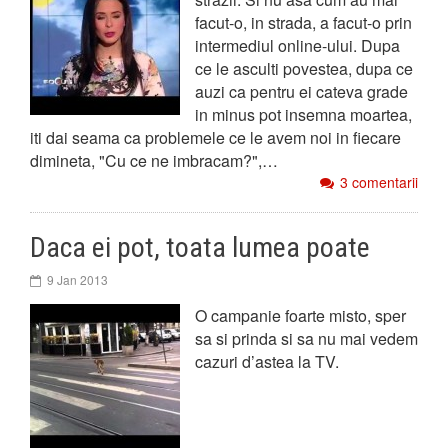
facut-o, in strada, a facut-o prin
intermediul online-ului. Dupa
ce le asculti povestea, dupa ce
auzi ca pentru ei cateva grade
in minus pot insemna moartea,
iti dai seama ca problemele ce le avem noi in fiecare
dimineta, "Cu ce ne imbracam?",…
3 comentarii
Daca ei pot, toata lumea poate
9 Jan 2013
O campanie foarte misto, sper
sa si prinda si sa nu mai vedem
cazuri d’astea la TV.