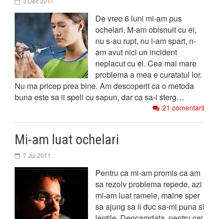
3 Dec 2011
De vreo 6 luni mi-am pus
ochelari. M-am obisnuit cu ei,
nu s-au rupt, nu i-am spart, n-
am avut nici un incident
neplacut cu ei. Cea mai mare
problema a mea e curatatul lor.
Nu ma pricep prea bine. Am descoperit ca o metoda
buna este sa ii speli cu sapun, dar ca sa-i sterg…
21 comentarii
Mi-am luat ochelari
7 Jul 2011
Pentru ca mi-am promis ca am
sa rezolv problema repede, azi
mi-am luat ramele, maine sper
sa ajung sa ii duc sa-mi puna si
lentile. Deocamdata, pentru cei