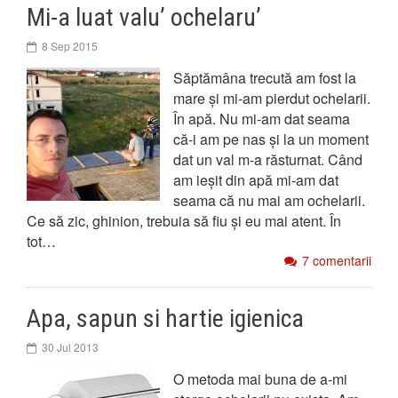
Mi-a luat valu’ ochelaru’
8 Sep 2015
Săptămâna trecută am fost la
mare și mi-am pierdut ochelarii.
În apă. Nu mi-am dat seama
că-i am pe nas și la un moment
dat un val m-a răsturnat. Când
am ieșit din apă mi-am dat
seama că nu mai am ochelarii.
Ce să zic, ghinion, trebuia să fiu și eu mai atent. În
tot…
7 comentarii
Apa, sapun si hartie igienica
30 Jul 2013
O metoda mai buna de a-mi