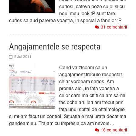
curiosi, cateva poze cu ei si cu
noul meu look :P sunt tare
curios sa aud parerea voastra, in special a fanelor :P
31 comentarii
Angajamentele se respecta
5 Jul 2011
Cand va ziceam ca un
angajament trebuie respectat
chiar vorbeam serios. Am
promis aici, in fata voastra a
celor care ma cititi ca am sa-mi
fac ochelari. Ieri am trecut prin
fata unui spital de oftalmologie
si mi-am facut un control. Situatia e mai urata decat ma
gandeam eu. Traiam cu impresia ca am nevoie…
16 comentarii