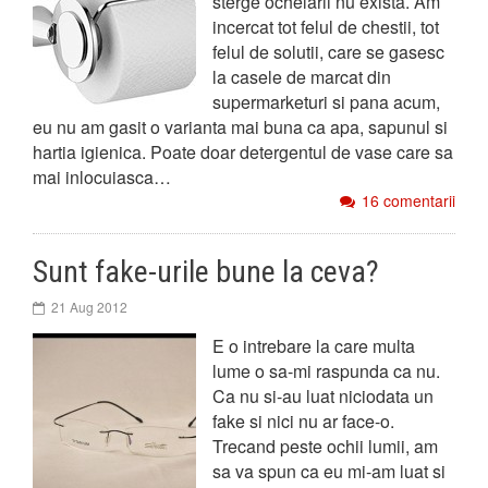
sterge ochelarii nu exista. Am
incercat tot felul de chestii, tot
felul de solutii, care se gasesc
la casele de marcat din
supermarketuri si pana acum,
eu nu am gasit o varianta mai buna ca apa, sapunul si
hartia igienica. Poate doar detergentul de vase care sa
mai inlocuiasca…
16 comentarii
Sunt fake-urile bune la ceva?
21 Aug 2012
E o intrebare la care multa
lume o sa-mi raspunda ca nu.
Ca nu si-au luat niciodata un
fake si nici nu ar face-o.
Trecand peste ochii lumii, am
sa va spun ca eu mi-am luat si