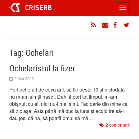
Sari
Toggle
la
conținut
navigati
RSS
Email
Facebook
Twitt
Tag: Ochelari
Ochelaristul la fizer
2 Mar 2023
Port ochelari de ceva ani, să fie peste 10 și niciodată
nu m-am simțit nasol. Deh, îi port tot timpul, m-am
obișnuit cu ei, nici nu-i mai simt. Fac parte din mine ca
să zic așa. Asta până mă duc la tuns și acolo tre să-i
dau jos, că na, să poată omul să mă…
2 comentarii