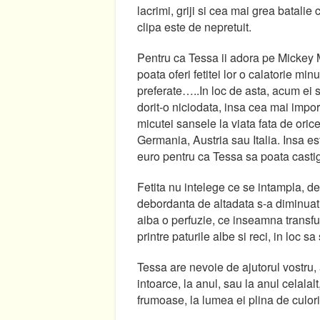
lacrimi, griji si cea mai grea batalie
clipa este de nepretuit.
Pentru ca Tessa ii adora pe Mickey Mo
poata oferi fetitei lor o calatorie mi
preferate…..In loc de asta, acum ei s
dorit-o niciodata, insa cea mai import
micutei sansele la viata fata de ori
Germania, Austria sau Italia. Insa e
euro pentru ca Tessa sa poata castig
Fetita nu intelege ce se intampla, de 
debordanta de altadata s-a diminuat,
aiba o perfuzie, ce inseamna transfuz
printre paturile albe si reci, in loc s
Tessa are nevoie de ajutorul vostru, 
intoarce, la anul, sau la anul celalalt
frumoase, la lumea ei plina de culori