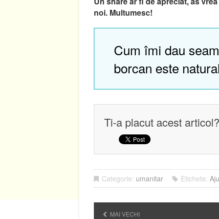
Un share ar fi de apreciat, as vre
noi. Multumesc!
Cum îmi dau seam
borcan este natura
Ti-a placut acest articol
Categorie:
umanitar
Etichete:
Aju
MAI VECHI