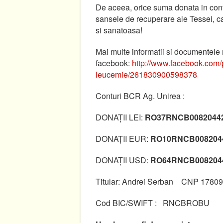
De aceea, orice suma donata in contu
sansele de recuperare ale Tessei, ca
si sanatoasa!
Mai multe informatii si documentele
facebook:
http://www.facebook.com/p
leucemie/261830900598378
Conturi BCR Ag. Unirea :
DONAȚII LEI:
RO37RNCB00820442
DONAȚII EUR:
RO10RNCB008204
DONAȚII USD:
RO64RNCB008204
Titular: Andrei Serban CNP 1780
Cod BIC/SWIFT : RNCBROBU