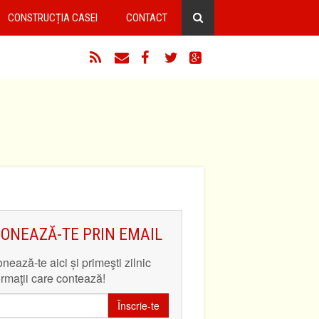
CONSTRUCȚIA CASEI
CONTACT
RSS
Email
Facebook
Twitter
Google+
ONEAZĂ-TE PRIN EMAIL
nează-te aici și primeşti zilnic
ormaţii care contează!
Înscrie-te