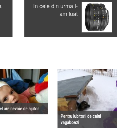
a
In cele din urma l-
am luat
el are nevoie de ajutor
Pentru iubitorii de caini
vagabonzi