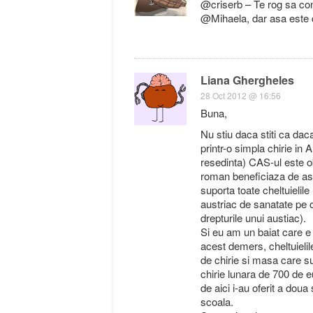
@criserb – Te rog sa co
@Mihaela, dar asa este 
Liana Ghergheles
28 Oct 2012 @ 16:56
Buna,
Nu stiu daca stiti ca daca
printr-o simpla chirie in 
resedinta) CAS-ul este ob
roman beneficiaza de asi
suporta toate cheltuielil
austriac de sanatate pe o
drepturile unui austiac).
Si eu am un baiat care e 
acest demers, cheltuieli
de chirie si masa care su
chirie lunara de 700 de e
de aici i-au oferit a dou
scoala.