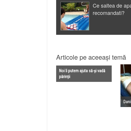
Ce saltea de ap
recomandati?
Articole pe aceeași temă
Noi îi putem ajuta să-și vadă
părinții
Dani