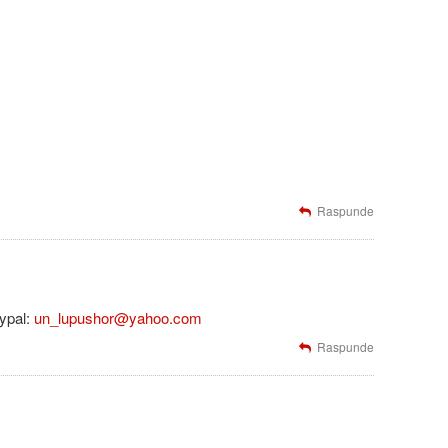
Raspunde
aypal:
un_lupushor@yahoo.com
Raspunde