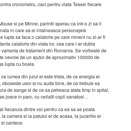
 contra cronometru, caci pentru viata Tessei fiecare
use si pe Minne, parintii sperau ca intr-o zi sa ii
nunata in care sa-si intalneasca personajele
e lupta sa faca o calatorie pe care nimeni nu si-ar fi
anta calatorie din viata lor, cea care i-ar dubla
ce varianta de tratament din Romania. Se vorbeste de
ste nevoie de un ajutor de aproximativ 100000 de
a lupta cu boala.
ce lumea din jurul ei este trista, de ce energia ei
 oboseste usor si nu aude bine, de ce trebuie sa
ia de sange si de ce sa petreaca atata timp in spital,
a se joace in parc, cu ceilalti copii sanatosi…
al fiecaruia dintre voi pentru ca ea sa se poata
, la camera si la patutul ei de acasa, la jucariile ei
 si cantece.