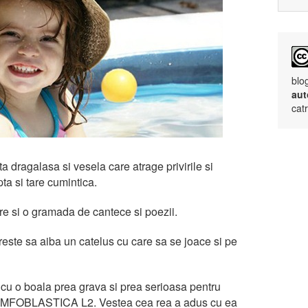
blo
aut
cat
ita dragalasa si vesela care atrage privirile si
ta si tare cumintica.
tere si o gramada de cantece si poezii.
doreste sa aiba un catelus cu care sa se joace si pe
 cu o boala prea grava si prea serioasa pentru
MFOBLASTICA L2. Vestea cea rea a adus cu ea