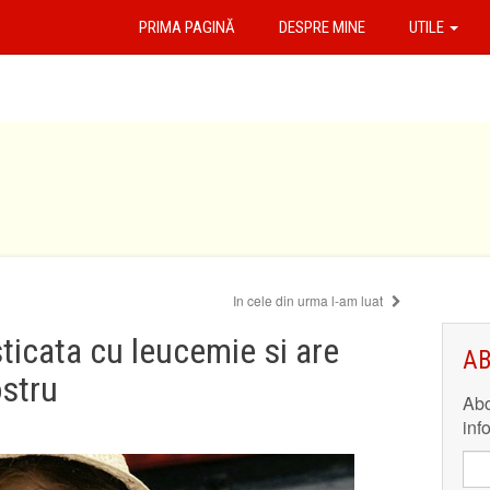
PRIMA PAGINĂ
DESPRE MINE
UTILE
In cele din urma l-am luat
ticata cu leucemie si are
AB
ostru
Abo
inf