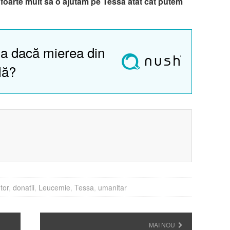
a foarte mult sa o ajutam pe Tessa atat cat putem
a dacă mierea din
lă?
?
tor
,
donatii
,
Leucemie
,
Tessa
,
umanitar
MAI NOU