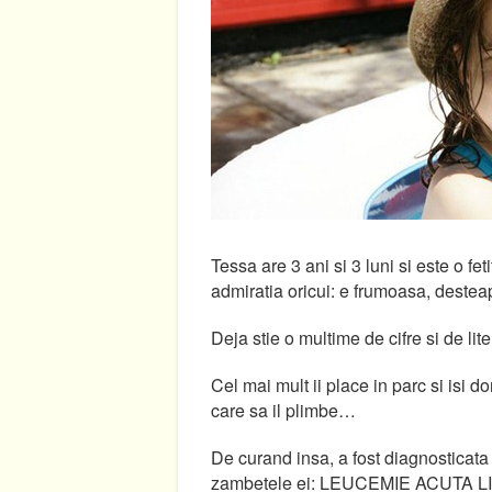
Tessa are 3 ani si 3 luni si este o fet
admiratia oricui: e frumoasa, desteap
Deja stie o multime de cifre si de li
Cel mai mult ii place in parc si isi 
care sa il plimbe…
De curand insa, a fost diagnosticata
zambetele ei: LEUCEMIE ACUTA LI