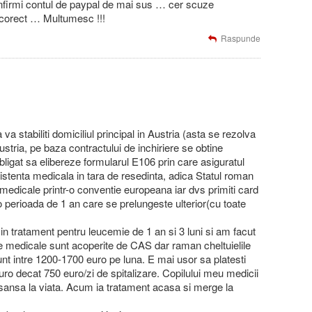
nfirmi contul de paypal de mai sus … cer scuze
corect … Multumesc !!!
Raspunde
 va stabiliti domiciliul principal in Austria (asta se rezolva
Austria, pe baza contractului de inchiriere se obtine
ligat sa elibereze formularul E106 prin care asiguratul
stenta medicala in tara de resedinta, adica Statul roman
e medicale printr-o conventie europeana iar dvs primiti card
 perioada de 1 an care se prelungeste ulterior(cu toate
in tratament pentru leucemie de 1 an si 3 luni si am facut
le medicale sunt acoperite de CAS dar raman cheltuielile
nt intre 1200-1700 euro pe luna. E mai usor sa platesti
uro decat 750 euro/zi de spitalizare. Copilului meu medicii
a sansa la viata. Acum ia tratament acasa si merge la