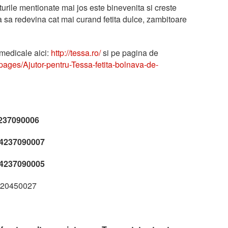
rile mentionate mai jos este binevenita si creste
 sa redevina cat mai curand fetita dulce, zambitoare
 medicale aici:
http://tessa.ro/
si pe pagina de
ages/Ajutor-pentru-Tessa-fetita-bolnava-de-
37090006
4237090007
4237090005
920450027