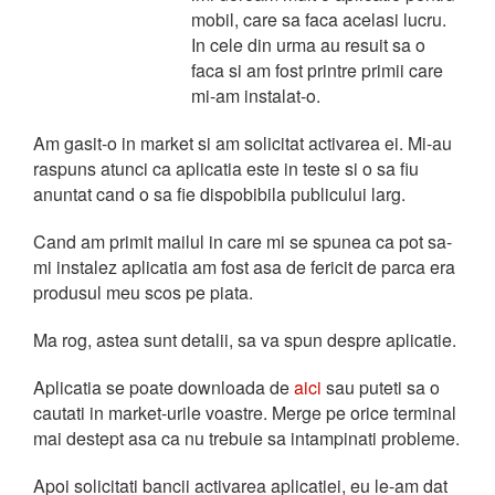
mobil, care sa faca acelasi lucru.
In cele din urma au resuit sa o
faca si am fost printre primii care
mi-am instalat-o.
Am gasit-o in market si am solicitat activarea ei. Mi-au
raspuns atunci ca aplicatia este in teste si o sa fiu
anuntat cand o sa fie dispobibila publicului larg.
Cand am primit mailul in care mi se spunea ca pot sa-
mi instalez aplicatia am fost asa de fericit de parca era
produsul meu scos pe piata.
Ma rog, astea sunt detalii, sa va spun despre aplicatie.
Aplicatia se poate downloada de
aici
sau puteti sa o
cautati in market-urile voastre. Merge pe orice terminal
mai destept asa ca nu trebuie sa intampinati probleme.
Apoi solicitati bancii activarea aplicatiei, eu le-am dat