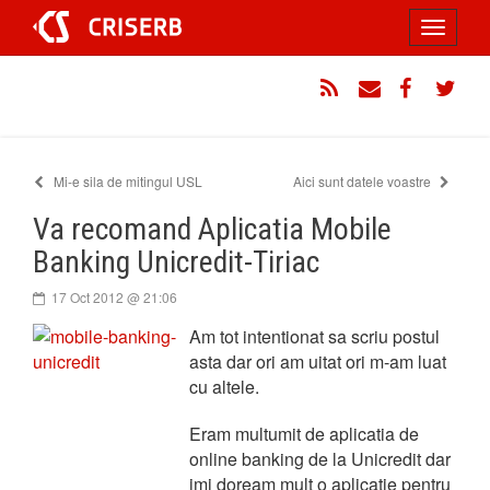
Sari
Toggle
la
conținut
navigati
RSS
Email
Facebook
Twitt
Mi-e sila de mitingul USL
Aici sunt datele voastre
Va recomand Aplicatia Mobile
Banking Unicredit-Tiriac
17 Oct 2012 @ 21:06
Am tot intentionat sa scriu postul
asta dar ori am uitat ori m-am luat
cu altele.
Eram multumit de aplicatia de
online banking de la Unicredit dar
imi doream mult o aplicatie pentru