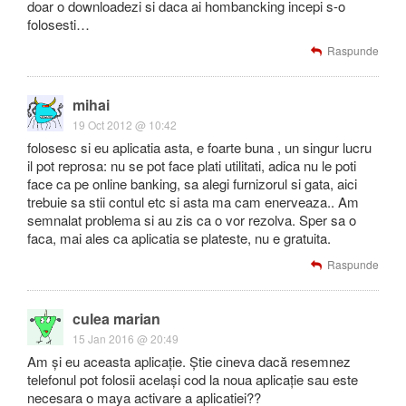
doar o downloadezi si daca ai hombancking incepi s-o
folosesti…
Raspunde
mihai
19 Oct 2012 @ 10:42
folosesc si eu aplicatia asta, e foarte buna , un singur lucru
il pot reprosa: nu se pot face plati utilitati, adica nu le poti
face ca pe online banking, sa alegi furnizorul si gata, aici
trebuie sa stii contul etc si asta ma cam enerveaza.. Am
semnalat problema si au zis ca o vor rezolva. Sper sa o
faca, mai ales ca aplicatia se plateste, nu e gratuita.
Raspunde
culea marian
15 Jan 2016 @ 20:49
Am și eu aceasta aplicație. Știe cineva dacă resemnez
telefonul pot folosii același cod la noua aplicație sau este
necesara o maya activare a aplicatiei??