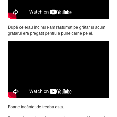
După ce erau încinși i-am răsturnat pe grătar și acum
grătarul era pregătit pentru a pune carne pe el.
Foarte încântat de treaba asta.