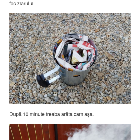
foc ziarului.
După 10 minute treaba arăta cam așa.