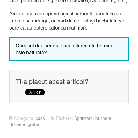
lăsat până acum 2 grătare în ploaie și au cam ruginit :(
Am să încerc să aprind așa și cărbunii, bănuiesc că
trebuie să meargă, nu văd de ce. Totuși brichetele se
pare că au putere calorică mai mare.
Cum îmi dau seama dacă mierea din borcan
este naturală?
Ti-a placut acest articol?
Categorie:
casa
Etichete:
Aprinzător brichete
,
Brichete
,
gratar