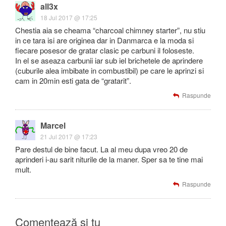
all3x
18 Jul 2017 @ 17:25
Chestia aia se cheama “charcoal chimney starter”, nu stiu
in ce tara isi are originea dar in Danmarca e la moda si
fiecare posesor de gratar clasic pe carbuni il foloseste.
In el se aseaza carbunii iar sub iel brichetele de aprindere
(cuburile alea imbibate in combustibil) pe care le aprinzi si
cam in 20min esti gata de “gratarit”.
Raspunde
Marcel
21 Jul 2017 @ 17:23
Pare destul de bine facut. La al meu dupa vreo 20 de
aprinderi i-au sarit niturile de la maner. Sper sa te tine mai
mult.
Raspunde
Comentează și tu