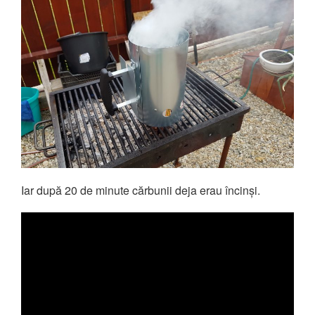
Iar după 20 de minute cărbunii deja erau încinși.