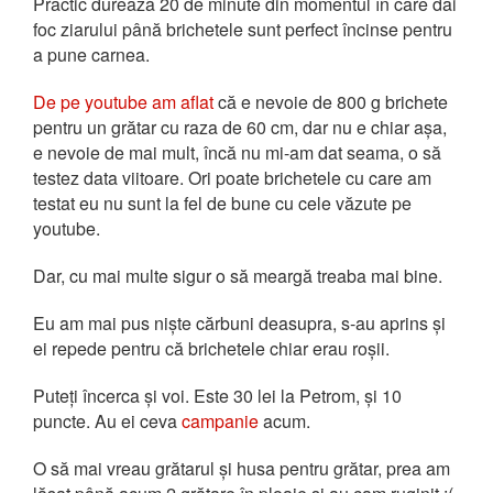
Practic durează 20 de minute din momentul în care dai
foc ziarului până brichetele sunt perfect încinse pentru
a pune carnea.
De pe youtube am aflat
că e nevoie de 800 g brichete
pentru un grătar cu raza de 60 cm, dar nu e chiar așa,
e nevoie de mai mult, încă nu mi-am dat seama, o să
testez data viitoare. Ori poate brichetele cu care am
testat eu nu sunt la fel de bune cu cele văzute pe
youtube.
Dar, cu mai multe sigur o să meargă treaba mai bine.
Eu am mai pus niște cărbuni deasupra, s-au aprins și
ei repede pentru că brichetele chiar erau roșii.
Puteți încerca și voi. Este 30 lei la Petrom, și 10
puncte. Au ei ceva
campanie
acum.
O să mai vreau grătarul și husa pentru grătar, prea am