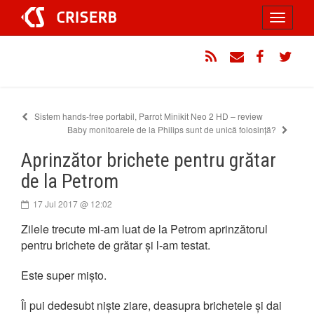
Sari
Toggle
la
conținut
navigati
RSS
Email
Facebook
Twitt
Sistem hands-free portabil, Parrot Minikit Neo 2 HD – review
Baby monitoarele de la Philips sunt de unică folosință?
Aprinzător brichete pentru grătar
de la Petrom
17 Jul 2017 @ 12:02
Zilele trecute mi-am luat de la Petrom aprinzătorul
pentru brichete de grătar și l-am testat.
Este super mișto.
Îi pui dedesubt niște ziare, deasupra brichetele și dai