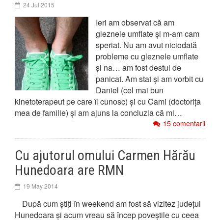
24 Jul 2015
Ieri am observat că am
gleznele umflate și m-am cam
speriat. Nu am avut niciodată
probleme cu gleznele umflate
și na… am fost destul de
panicat. Am stat și am vorbit cu
Daniel (cel mai bun
kinetoterapeut pe care îl cunosc) și cu Cami (doctorița
mea de familie) și am ajuns la concluzia că mi…
15 comentarii
Cu ajutorul omului Carmen Hărău
Hunedoara are RMN
19 May 2014
După cum știți în weekend am fost să vizitez județul
Hunedoara și acum vreau să încep poveștile cu ceea