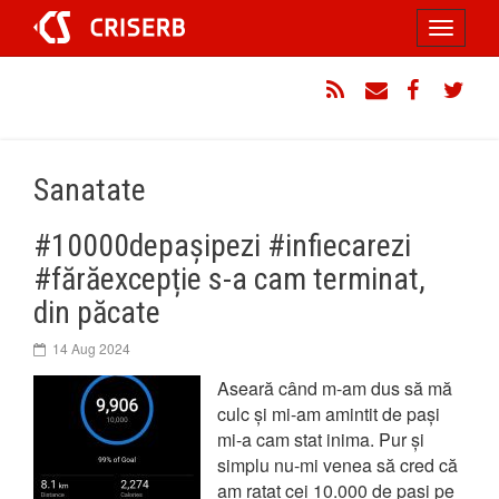
Sari
Toggle
la
conținut
navigati
RSS
Email
Facebook
Twitt
Sanatate
#10000depașipezi #infiecarezi
#fărăexcepție s-a cam terminat,
din păcate
14 Aug 2024
Aseară când m-am dus să mă
culc și mi-am amintit de pași
mi-a cam stat inima. Pur și
simplu nu-mi venea să cred că
am ratat cei 10.000 de pași pe