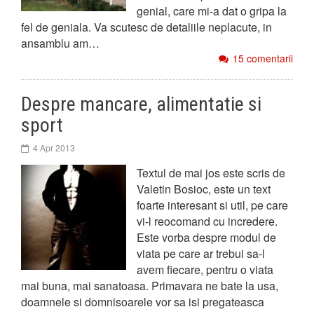
genial, care mi-a dat o gripa la
fel de geniala. Va scutesc de detaliile neplacute, in
ansamblu am…
15 comentarii
Despre mancare, alimentatie si
sport
4 Apr 2013
Textul de mai jos este scris de
Valetin Bosioc, este un text
foarte interesant si util, pe care
vi-l reocomand cu incredere.
Este vorba despre modul de
viata pe care ar trebui sa-l
avem fiecare, pentru o viata
mai buna, mai sanatoasa. Primavara ne bate la usa,
doamnele si domnisoarele vor sa isi pregateasca