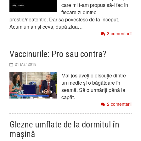
care mi i-am propus să-i fac în
fiecare zi dintr-o
prostie/neatenție. Dar să povestesc de la început.
Acum un an și ceva, după ziua…
3 comentarii
Vaccinurile: Pro sau contra?
21 Mar 2019
Mai jos aveți o discuție dintre
un medic și o băgătoare în
seamă. Să o urmăriți până la
capăt.
2 comentarii
Glezne umflate de la dormitul în
mașină