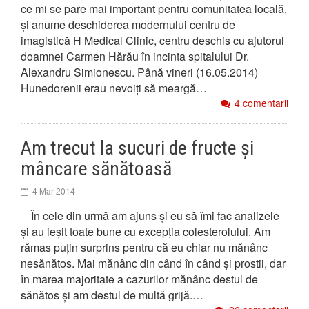
ce mi se pare mai important pentru comunitatea locală,
și anume deschiderea modernului centru de
imagistică H Medical Clinic, centru deschis cu ajutorul
doamnei Carmen Hărău în incinta spitalului Dr.
Alexandru Simionescu. Până vineri (16.05.2014)
Hunedorenii erau nevoiți să meargă…
4 comentarii
Am trecut la sucuri de fructe și
mâncare sănătoasă
4 Mar 2014
În cele din urmă am ajuns și eu să îmi fac analizele
și au ieșit toate bune cu excepția colesterolului. Am
rămas puțin surprins pentru că eu chiar nu mănânc
nesănătos. Mai mănânc din când în când și prostii, dar
în marea majoritate a cazurilor mănânc destul de
sănătos și am destul de multă grijă.…