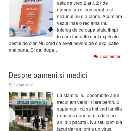
asta de vreo 2 ani. 21 de
oameni au si cumparat-o si
niciunul nu s-a plans. Acum am
vazut insa o reclama (nu
inteleg de ce dupa atata timp)
in care lucrurile sunt explicate
destul de clar. Nu cred ca aveti nevoie de o explicatie
mai buna. Si da, dupa…
5 comentarii
Despre oameni si medici
12 Apr 2013
La sfarsitul lui decembrie anul
trecut am venit in tara pentru 2
saptamani ca sa imi vad familia
(reusesc doar cam o data pe
an, din pacate). Nu stiu cum s-a
facut dar am prins un virus