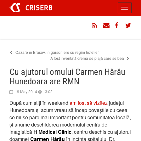
Sari
Toggle
la
conținut
navigati
RSS
Email
Facebook
Twitt
Cazare în Brasov, în garsoniere cu regim hotelier
A fost inventată crema de plajă care se bea
Cu ajutorul omului Carmen Hărău
Hunedoara are RMN
19 May 2014 @ 13:02
După cum știți în weekend
am fost să vizitez
județul
Hunedoara și acum vreau să încep poveștile cu ceea
ce mi se pare mai important pentru comunitatea locală,
și anume deschiderea modernului centru de
imagistică
H Medical Clinic
, centru deschis cu ajutorul
doamnei
Carmen Hărău
în incinta spitalului Dr.