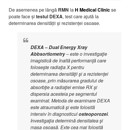
De asemenea pe lângă
RMN
la
H Medical Clinic
se
poate face și
testul DEXA
, test care ajută la
determinarea densității și rezistenței osoase.
DEXA – Dual Energy Xray
Abbsortiometry
– este o investigaţie
imagistică de înaltă performanţă care
foloseşte radiaţia X pentru
determinarea densităţii şi a rezistenţei
osoase, prin măsurarea gradului de
absorbţie a radiaţiei emise RX şi
dispersia acesteia pe segmentul
examinat. Metoda de examinare DEXA
este atraumatică şi este folosită
intensiv în diagnosticul
osteoporozei
.
Investigaţia determină densitatea şi
masa osoasă. Exte cea mai folosită