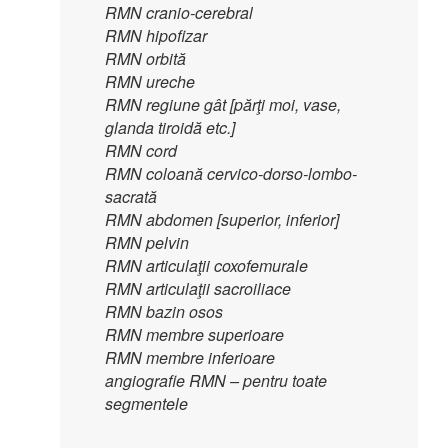
RMN cranio-cerebral
RMN hipofizar
RMN orbită
RMN ureche
RMN regiune gât [părţi moi, vase,
glanda tiroidă etc.]
RMN cord
RMN coloană cervico-dorso-lombo-
sacrată
RMN abdomen [superior, inferior]
RMN pelvin
RMN articulaţii coxofemurale
RMN articulaţii sacroiliace
RMN bazin osos
RMN membre superioare
RMN membre inferioare
angiografie RMN – pentru toate
segmentele