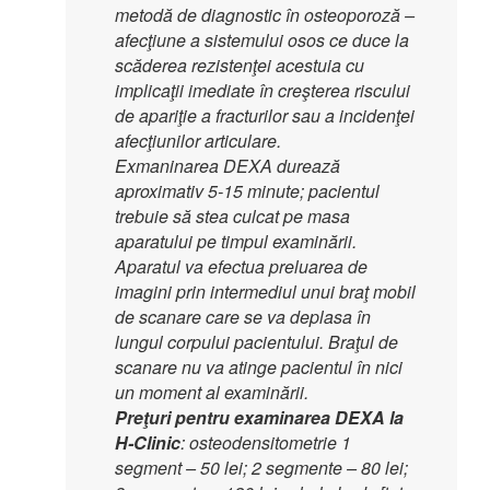
metodă de diagnostic în osteoporoză –
afecţiune a sistemului osos ce duce la
scăderea rezistenţei acestuia cu
implicaţii imediate în creşterea riscului
de apariţie a fracturilor sau a incidenţei
afecţiunilor articulare.
Exmaninarea DEXA durează
aproximativ 5-15 minute; pacientul
trebuie să stea culcat pe masa
aparatului pe timpul examinării.
Aparatul va efectua preluarea de
imagini prin intermediul unui braţ mobil
de scanare care se va deplasa în
lungul corpului pacientului. Braţul de
scanare nu va atinge pacientul în nici
un moment al examinării.
Preţuri pentru examinarea DEXA la
H-Clinic
: osteodensitometrie 1
segment – 50 lei; 2 segmente – 80 lei;