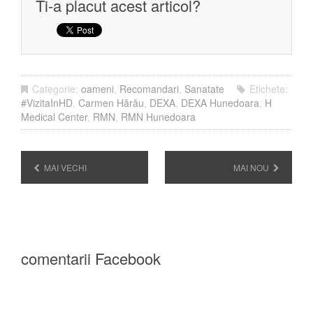
Ti-a placut acest articol?
Categorie:
oameni
,
Recomandari
,
Sanatate
Etichete:
#VizitaInHD
,
Carmen Hărău
,
DEXA
,
DEXA Hunedoara
,
H
Medical Center
,
RMN
,
RMN Hunedoara
MAI VECHI
MAI NOU
comentarii Facebook