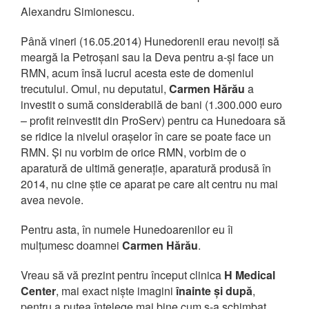
Alexandru Simionescu.
Până vineri (16.05.2014) Hunedorenii erau nevoiți să
meargă la Petroșani sau la Deva pentru a-și face un
RMN, acum însă lucrul acesta este de domeniul
trecutului. Omul, nu deputatul,
Carmen Hărău
a
investit o sumă considerabilă de bani (1.300.000 euro
– profit reinvestit din ProServ) pentru ca Hunedoara să
se ridice la nivelul orașelor în care se poate face un
RMN. Și nu vorbim de orice RMN, vorbim de o
aparatură de ultimă generație, aparatură produsă în
2014, nu cine știe ce aparat pe care alt centru nu mai
avea nevoie.
Pentru asta, în numele Hunedoarenilor eu îi
mulțumesc doamnei
Carmen Hărău
.
Vreau să vă prezint pentru început clinica
H Medical
Center
, mai exact niște imagini
înainte și după
,
pentru a putea înțelege mai bine cum s-a schimbat