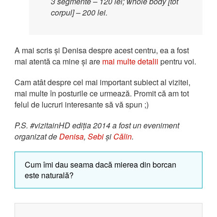
3 segmente – 120 lei; whole body [tot
corpul] – 200 lei.
A mai scris și Denisa despre acest centru, ea a fost
mai atentă ca mine și are
mai multe detalii
pentru voi.
Cam atât despre cel mai important subiect al vizitei,
mai multe în posturile ce urmează. Promit că am tot
felul de lucruri interesante să vă spun ;)
P.S. #vizitainHD ediția 2014 a fost un eveniment
organizat de
Denisa
,
Sebi
și
Călin
.
Cum îmi dau seama dacă mierea din borcan
este naturală?