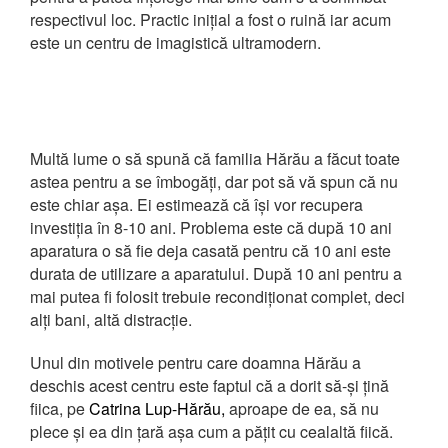
respectivul loc. Practic inițial a fost o ruină iar acum
este un centru de imagistică ultramodern.
Multă lume o să spună că familia Hărău a făcut toate
astea pentru a se îmbogăți, dar pot să vă spun că nu
este chiar așa. Ei estimează că își vor recupera
investiția în 8-10 ani. Problema este că după 10 ani
aparatura o să fie deja casată pentru că 10 ani este
durata de utilizare a aparatului. După 10 ani pentru a
mai putea fi folosit trebuie recondiționat complet, deci
alți bani, altă distracție.
Unul din motivele pentru care doamna Hărău a
deschis acest centru este faptul că a dorit să-și țină
fiica, pe
Catrina Lup-Hărău,
aproape de ea, să nu
plece și ea din țară așa cum a pățit cu cealaltă fiică.