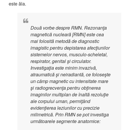
este ăla.
Două vorbe despre RMN. Rezonanţa
magnetică nucleară [RMN] este cea
mai folosită metodă de diagnostic
imagistic pentru depistarea afecţiunilor
sistemelor nervos, musculo-scheletal,
respirator, genital şi circulator.
Investigaţia este minim invazivă,
atraumatică şi neiradiantă, ce foloseşte
un câmp magnetic cu intensitate mare
şi radiogrecvenţa pentru obţinerea
imaginilor multiplan de înaltă rezoluţie
ale corpului uman, permiţând
evidenţierea leziunilor cu precizie
milimetrică. Prin RMN se pot investiga
următoarele segmente anatomice: