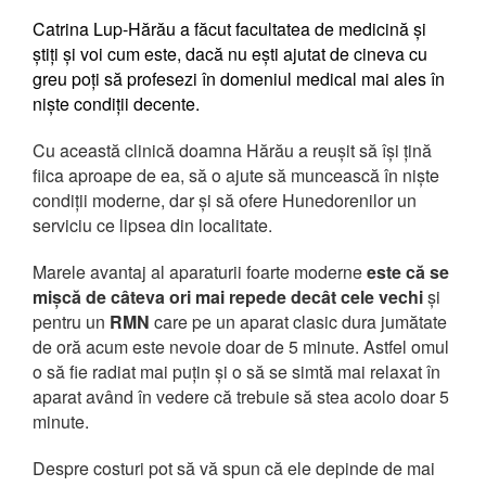
Catrina Lup-Hărău a făcut facultatea de medicină și
știți și voi cum este, dacă nu ești ajutat de cineva cu
greu poți să profesezi în domeniul medical mai ales în
niște condiții decente.
Cu această clinică doamna Hărău a reușit să își țină
fiica aproape de ea, să o ajute să muncească în niște
condiții moderne, dar și să ofere Hunedorenilor un
serviciu ce lipsea din localitate.
Marele avantaj al aparaturii foarte moderne
este că se
mișcă de câteva ori mai repede decât cele vechi
și
pentru un
RMN
care pe un aparat clasic dura jumătate
de oră acum este nevoie doar de 5 minute. Astfel omul
o să fie radiat mai puțin și o să se simtă mai relaxat în
aparat având în vedere că trebuie să stea acolo doar 5
minute.
Despre costuri pot să vă spun că ele depinde de mai