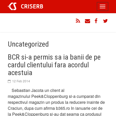
Sari
Toggle
la
conținut
navigati
RSS
Email
Facebook
Twitt
Uncategorized
BCR si-a permis sa ia banii de pe
cardul clientului fara acordul
acestuia
12 Feb 2014
Sebastian Jacota un client al
magazinului Peek&Cloppenburg si-a cumparat din
respectivul magazin un produs la reducere inainte de
Craciun, dupa cum afirma b365.ro In ianuarie cei de
la Peek&Cloppenburg si-au dat seama ca produsul