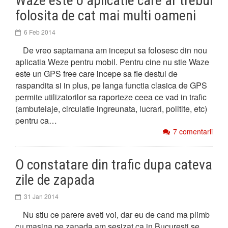
Waze este o aplicatie care ar trebui
folosita de cat mai multi oameni
6 Feb 2014
De vreo saptamana am inceput sa folosesc din nou
aplicatia Weze pentru mobil. Pentru cine nu stie Waze
este un GPS free care incepe sa fie destul de
raspandita si in plus, pe langa functia clasica de GPS
permite utilizatorilor sa raporteze ceea ce vad in trafic
(ambuteiaje, circulatie ingreunata, lucrari, politite, etc)
pentru ca…
7 comentarii
O constatare din trafic dupa cateva
zile de zapada
31 Jan 2014
Nu stiu ce parere aveti voi, dar eu de cand ma plimb
cu masina pe zapada am sesizat ca in Bucuresti se