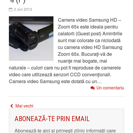
2 Jun 2013
Camera video Samsung HD –
Zoom 65x este ideala pentru
calatorii (Guest post) Amintirile
sunt mai colorate ca niciodată
cu camera video HD Samsung
Zoom 65x. Bucuraţi-vă de
nuanţe mai bogate, mai
naturale – culori care nu pot fi reproduse de camerele
video care utilizează senzori CCD convenţionali.
Camera video Samsung este dotată cu un…
Un comentariu
Mai vechi
ABONEAZĂ-TE PRIN EMAIL
Abonează-te aici și primeşti zilnic informaţii care