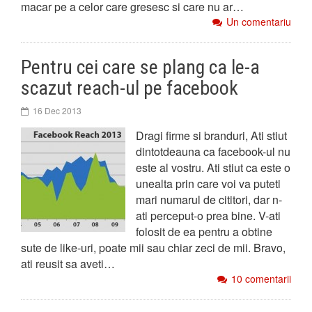
macar pe a celor care gresesc si care nu ar…
Un comentariu
Pentru cei care se plang ca le-a
scazut reach-ul pe facebook
16 Dec 2013
Dragi firme si branduri, Ati stiut
dintotdeauna ca facebook-ul nu
este al vostru. Ati stiut ca este o
unealta prin care voi va puteti
mari numarul de cititori, dar n-
ati perceput-o prea bine. V-ati
folosit de ea pentru a obtine
sute de like-uri, poate mii sau chiar zeci de mii. Bravo,
ati reusit sa aveti…
10 comentarii