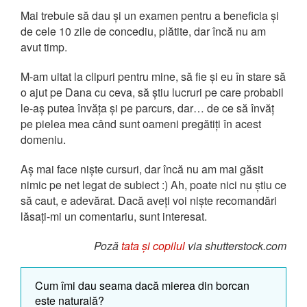
Mai trebuie să dau și un examen pentru a beneficia și
de cele 10 zile de concediu, plătite, dar încă nu am
avut timp.
M-am uitat la clipuri pentru mine, să fie și eu în stare să
o ajut pe Dana cu ceva, să știu lucruri pe care probabil
le-aș putea învăța și pe parcurs, dar… de ce să învăț
pe pielea mea când sunt oameni pregătiți în acest
domeniu.
Aș mai face niște cursuri, dar încă nu am mai găsit
nimic pe net legat de subiect :) Ah, poate nici nu știu ce
să caut, e adevărat. Dacă aveți voi niște recomandări
lăsați-mi un comentariu, sunt interesat.
Poză
tata și copilul
via shutterstock.com
Cum îmi dau seama dacă mierea din borcan
este naturală?