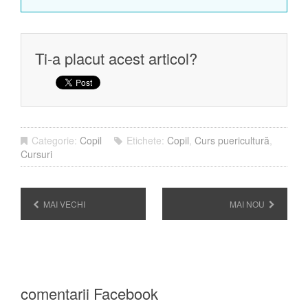
Ti-a placut acest articol?
Categorie:
Copil
Etichete:
Copil
,
Curs puericultură
,
Cursuri
MAI VECHI
MAI NOU
comentarii Facebook