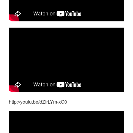
http://youtu.be/dZIrLYm-xO0