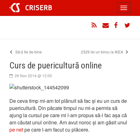
Sari
Toggle
la
conținut
navigati
RSS
Email
Facebook
Twitt
Să-ți fie de bine
2329 lei un birou la IKEA
Curs de puericultură online
26 Nov 2014 @ 12:00
De ceva timp mi-am tot plănuit să fac și eu un curs de
puericultură. Din păcate timpul nu mi-a permis să
ajung la cursul pe care mi l-am propus să-l fac așa că
am căutat unul online. Am avut noroc și am găsit unul
pe net
pe care l-am facut cu plăcere.