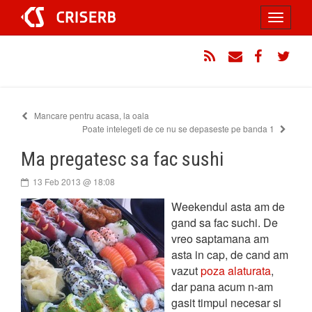
Sari
Toggle
la
conținut
navigati
RSS
Email
Facebook
Twitt
Mancare pentru acasa, la oala
Poate intelegeti de ce nu se depaseste pe banda 1
Ma pregatesc sa fac sushi
13 Feb 2013 @ 18:08
Weekendul asta am de
gand sa fac suchi. De
vreo saptamana am
asta in cap, de cand am
vazut
poza alaturata
,
dar pana acum n-am
gasit timpul necesar si