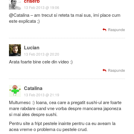
criserb
13 Feb 2013 @ 19:06
@Catalina – am trecut si reteta ta mai sus, imi place cum
este explicata ;)
Raspunde
Lucian
13 Feb 2013 @ 20:20
Arata foarte bine cele din video :)
Raspunde
Catalina
13 Feb 2013 @ 21:19
Multumesc :) Ioana, cea care a pregatit sushi-ul are foarte
mare rabdare cand vne vorba despre mancarea japoneza
si mai ales despre sushi.
Pentru site a fript pestele inainte pentru ca eu aveam la
acea vreme o problema cu pestele crud.