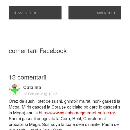
MAI VECHI
MAI NOU
comentarii Facebook
13 comentarii
Catalina
13 Feb 2013 @ 18:36
Orez de sushi, otet de sushi, ghimbir murat, nori- gasesti la
Mega. Mirin gasesti la Cora (+ celelalte pe care le gasesti si
la Mega) sau la
http://www.asianhomegourmet-online.ro/
.
Surimi gasesti congelate la Cora, Real, Carrefour si
probabil si Mega. Sos soya la toate cele dinainte. Pasta de
la wasabi – real si/ sau Cora.