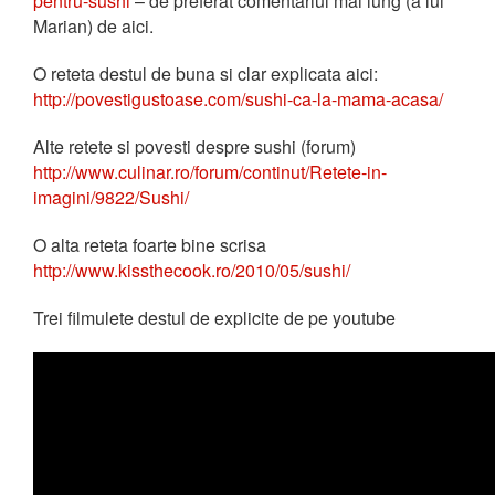
pentru-sushi
– de preferat comentariul mai lung (a lui
Marian) de aici.
O reteta destul de buna si clar explicata aici:
http://povestigustoase.com/sushi-ca-la-mama-acasa/
Alte retete si povesti despre sushi (forum)
http://www.culinar.ro/forum/continut/Retete-in-
imagini/9822/Sushi/
O alta reteta foarte bine scrisa
http://www.kissthecook.ro/2010/05/sushi/
Trei filmulete destul de explicite de pe youtube