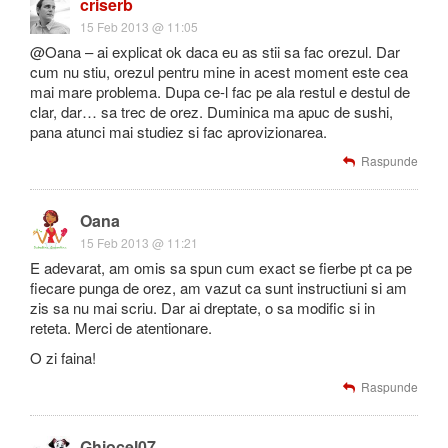
criserb
15 Feb 2013 @ 11:05
@Oana – ai explicat ok daca eu as stii sa fac orezul. Dar
cum nu stiu, orezul pentru mine in acest moment este cea
mai mare problema. Dupa ce-l fac pe ala restul e destul de
clar, dar… sa trec de orez. Duminica ma apuc de sushi,
pana atunci mai studiez si fac aprovizionarea.
Raspunde
Oana
15 Feb 2013 @ 11:21
E adevarat, am omis sa spun cum exact se fierbe pt ca pe
fiecare punga de orez, am vazut ca sunt instructiuni si am
zis sa nu mai scriu. Dar ai dreptate, o sa modific si in
reteta. Merci de atentionare.
O zi faina!
Raspunde
Ghiocel07