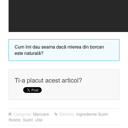
Cum îmi dau seama dacă mierea din borcan
este naturală?
Ti-a placut acest articol?
Categorie:
Mancare
Etichete:
Ingrediente Sushi
,
Retete
,
Sushi
,
utile