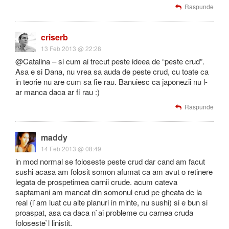
Raspunde
criserb
13 Feb 2013 @ 22:28
@Catalina – si cum ai trecut peste ideea de “peste crud”.
Asa e si Dana, nu vrea sa auda de peste crud, cu toate ca
in teorie nu are cum sa fie rau. Banuiesc ca japonezii nu l-
ar manca daca ar fi rau :)
Raspunde
maddy
14 Feb 2013 @ 08:49
in mod normal se foloseste peste crud dar cand am facut
sushi acasa am folosit somon afumat ca am avut o retinere
legata de prospetimea carnii crude. acum cateva
saptamani am mancat din somonul crud pe gheata de la
real (l`am luat cu alte planuri in minte, nu sushi) si e bun si
proaspat, asa ca daca n`ai probleme cu carnea cruda
foloseste`l linistit.