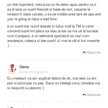
un sfat important, orezul sa nu fie deloc apos pentru ca o
sa iti iasa un sushi flescait si foaia de nori, casanta la
inceput in stare uscata, o sa se imbibe prea tare de apa and
you`re going to have a bad time.
e un sushi bar numit wasabi in iulius mall la TM si cand
comand sushi imi place sa stau la bar sa ma uit la bucatar
cum il prepara, e un adevarat spectacol sa vezi cum
aranjeaza, ruleaza si taie sushi`ul. mai te uiti si furi meserie
:)
Raspunde
Oana
14 Feb 2013 @ 20:16
Eu credeam ca am explicat destul de ok, mai ales ca am
pus si poze pas cu pas. Daca nu intelegi ceva, intreaba-ma
si raspund cu placere :)
Raspunde