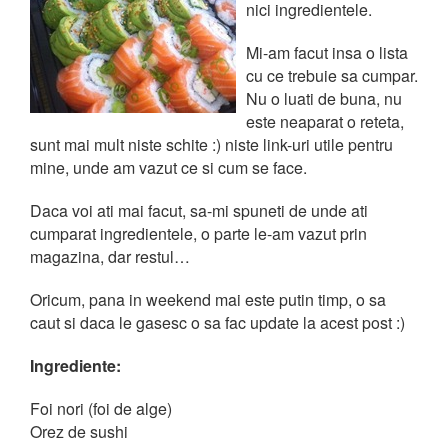
nici ingredientele.
Mi-am facut insa o lista
cu ce trebuie sa cumpar.
Nu o luati de buna, nu
este neaparat o reteta,
sunt mai mult niste schite :) niste link-uri utile pentru
mine, unde am vazut ce si cum se face.
Daca voi ati mai facut, sa-mi spuneti de unde ati
cumparat ingredientele, o parte le-am vazut prin
magazina, dar restul…
Oricum, pana in weekend mai este putin timp, o sa
caut si daca le gasesc o sa fac update la acest post :)
Ingrediente:
Foi nori (foi de alge)
Orez de sushi