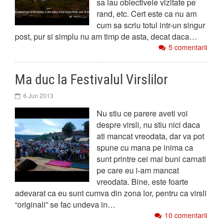
sa iau obiectivele vizitate pe
rand, etc. Cert este ca nu am
cum sa scriu totul intr-un singur
post, pur si simplu nu am timp de asta, decat daca…
5 comentarii
Ma duc la Festivalul Virslilor
6 Jun 2013
Nu stiu ce parere aveti voi
despre virsli, nu stiu nici daca
ati mancat vreodata, dar va pot
spune cu mana pe inima ca
sunt printre cei mai buni carnati
pe care eu i-am mancat
vreodata. Bine, este foarte
adevarat ca eu sunt cumva din zona lor, pentru ca virsli
“originali” se fac undeva in…
10 comentarii