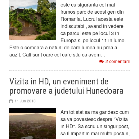
este cu siguranta cel mai
frumos parc de acest gen din
Romania. Lucrul acesta este
indiscutabil, avand in vedere
ca parcul este pe locul 3 in
Europa si pe locul 11 in lume.
Este o comoara a naturii de care lumea nu prea a
auzit. Cati sunt oare cei care stiu ca avem…
2 comentarii
Vizita in HD, un eveniment de
promovare a judetului Hunedoara
11 Jun 2013
Am tot stat sa ma gandesc cum
sa va povestesc despre "Vizita
in HD". Sa scriu un singur post,
sa il impart in mai multe posturi,