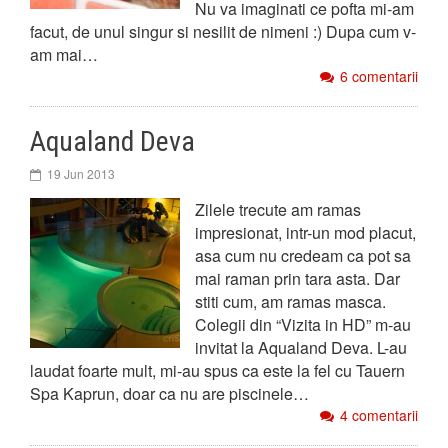
Nu va imaginati ce pofta mi-am
facut, de unul singur si nesilit de nimeni :) Dupa cum v-
am mai…
6 comentarii
Aqualand Deva
19 Jun 2013
Zilele trecute am ramas
impresionat, intr-un mod placut,
asa cum nu credeam ca pot sa
mai raman prin tara asta. Dar
stiti cum, am ramas masca.
Colegii din “Vizita in HD” m-au
invitat la Aqualand Deva. L-au
laudat foarte mult, mi-au spus ca este la fel cu Tauern
Spa Kaprun, doar ca nu are piscinele…
4 comentarii