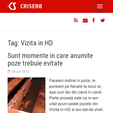
Sari
Toggle
la
conținut
navigati
RSS
Email
Facebook
Twitt
Tag: Vizita in HD
Sunt momente in care anumite
poze trebuie evitate
26 Jun 2013
Faceam ordine in poze, le
puneam pe fiecare la locul ei,
asa cum fac din cand in cand.
Parte proasta este ca m-am
uitat acum peste pozele din
Vizita in HD si am dat de virsli.