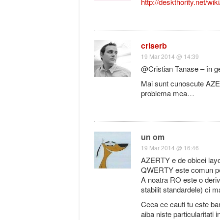
http://deskthority.net/w
criserb
19 Mar 2014 @ 14:39
@Cristian Tanase – în 
Mai sunt cunoscute AZE
problema mea…
un om
19 Mar 2014 @ 16:46
AZERTY e de obicei layou
QWERTY este comun pen
A noatra RO este o derivat
stabilit standardele) ci m
Ceea ce cauti tu este b
aiba niste particularitat