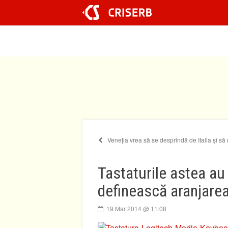
Sari
la
conținut
Veneția vrea să se desprindă de Italia și s
Tastaturile astea au
definească aranjarea
19 Mar 2014 @ 11:08