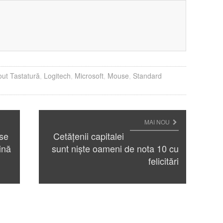
?
ut Tastatură
,
Logitech
,
Microsoft
,
Mouse
,
Standard
MAI NOU
 se
Cetățenii capitalei
ină
sunt niște oameni de nota 10 cu
felicitări