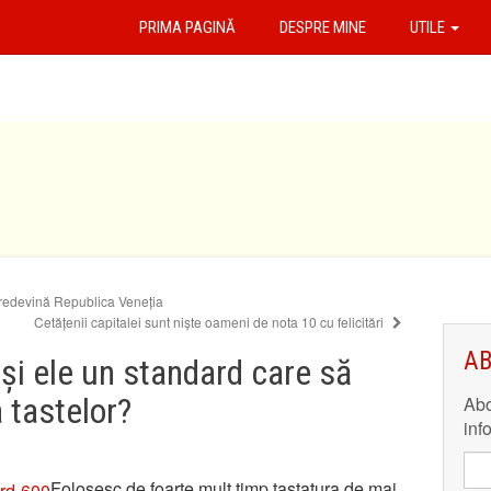
PRIMA PAGINĂ
DESPRE MINE
UTILE
ă redevină Republica Veneția
Cetățenii capitalei sunt niște oameni de nota 10 cu felicitări
AB
 și ele un standard care să
 tastelor?
Abo
inf
Folosesc de foarte mult timp tastatura de mai