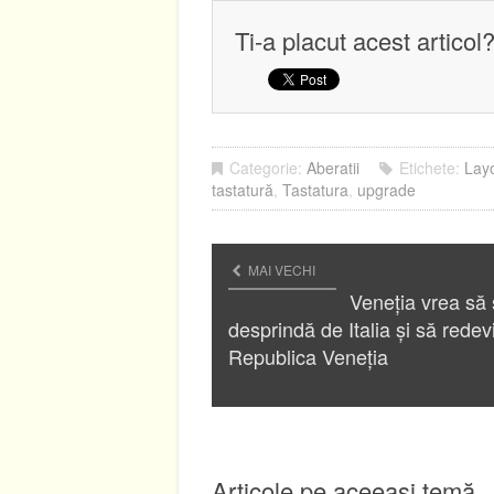
Ti-a placut acest articol
Categorie:
Aberatii
Etichete:
Layo
tastatură
,
Tastatura
,
upgrade
MAI VECHI
Veneția vrea să
desprindă de Italia și să redev
Republica Veneția
Articole pe aceeași temă