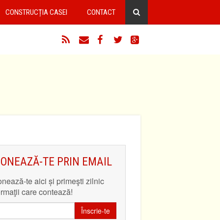
CONSTRUCȚIA CASEI
CONTACT
RSS
Email
Facebook
Twitter
Google+
ONEAZĂ-TE PRIN EMAIL
nează-te aici și primeşti zilnic
ormaţii care contează!
Înscrie-te