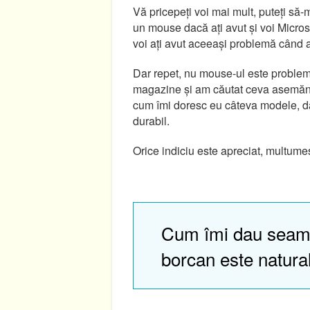
Vă pricepeți voi mai mult, puteți să-
un mouse dacă ați avut și voi Micros
voi ați avut aceeași problemă când aț
Dar repet, nu mouse-ul este problema
magazine și am căutat ceva asemănă
cum îmi doresc eu câteva modele, da
durabil.
Orice indiciu este apreciat, multumes
Cum îmi dau seam
borcan este natura