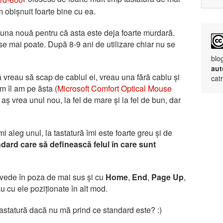
m obișnuit foarte bine cu ea.
 una nouă pentru că asta este deja foarte murdară.
se mai poate. După 8-9 ani de utilizare chiar nu se
blo
aut
 vreau să scap de cablul ei, vreau una fără cablu și
cat
um îl am pe ăsta (
Microsoft Comfort Optical Mouse
 aș vrea unul nou, la fel de mare și la fel de bun, dar
aleg unul, la tastatură îmi este foarte greu și de
ndard care să definească felul în care sunt
vede în poza de mai sus și cu
Home
,
End
,
Page Up
,
au cu ele poziționate în alt mod.
astatură dacă nu mă prind ce standard este? :)