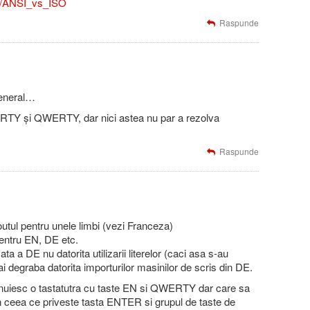
iki/ANSI_vs_ISO
Raspunde
general…
RTY și QWERTY, dar nici astea nu par a rezolva
Raspunde
tul pentru unele limbi (vezi Franceza)
tru EN, DE etc.
a a DE nu datorita utilizarii literelor (caci asa s-au
ai degraba datorita importurilor masinilor de scris din DE.
anuiesc o tastatutra cu taste EN si QWERTY dar care sa
i in ceea ce priveste tasta ENTER si grupul de taste de