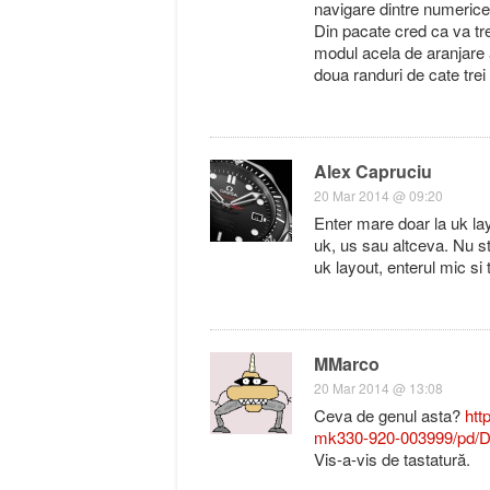
navigare dintre numerice
Din pacate cred ca va tre
modul acela de aranjare 
doua randuri de cate trei 
Alex Capruciu
20 Mar 2014 @ 09:20
Enter mare doar la uk lay
uk, us sau altceva. Nu st
uk layout, enterul mic si
MMarco
20 Mar 2014 @ 13:08
Ceva de genul asta?
htt
mk330-920-003999/pd
Vis-a-vis de tastatură.