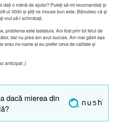
mi dați o mână de ajutor? Puteți să-mi recomandați și
oft-ul 3000 și știți ce mouse bun este. Bănuiesc că și
i vrut să-l schimbați.
, problema este tastatura. Am fost prin tot felul de
tor, dar nu prea am avut succes. Am mai găsit așa
r erau no-name și eu prefer ceva de calitate și
c anticipat ;)
a dacă mierea din
lă?