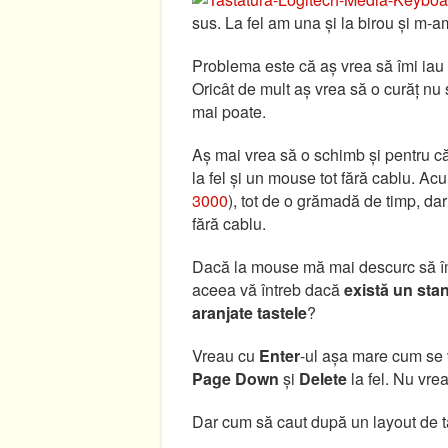
sus. La fel am una și la birou și m-a
Problema este că aș vrea să îmi iau
Oricât de mult aș vrea să o curăț nu 
mai poate.
Aș mai vrea să o schimb și pentru că
la fel și un mouse tot fără cablu. Ac
3000
), tot de o grămadă de timp, dar
fără cablu.
Dacă la mouse mă mai descurc să îmi 
aceea vă întreb dacă
există un sta
aranjate tastele
?
Vreau cu
Enter
-ul așa mare cum se 
Page Down
și
Delete
la fel. Nu vre
Dar cum să caut după un layout de t