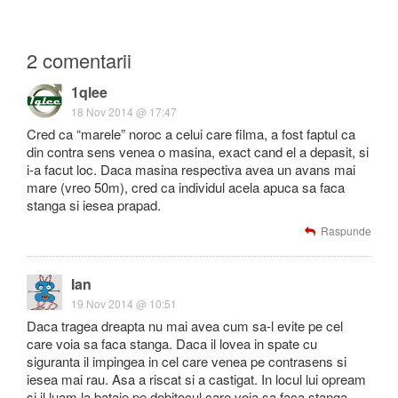
2 comentarii
1qlee
18 Nov 2014 @ 17:47
Cred ca “marele” noroc a celui care filma, a fost faptul ca
din contra sens venea o masina, exact cand el a depasit, si
i-a facut loc. Daca masina respectiva avea un avans mai
mare (vreo 50m), cred ca individul acela apuca sa faca
stanga si iesea prapad.
Raspunde
Ian
19 Nov 2014 @ 10:51
Daca tragea dreapta nu mai avea cum sa-l evite pe cel
care voia sa faca stanga. Daca il lovea in spate cu
siguranta il impingea in cel care venea pe contrasens si
iesea mai rau. Asa a riscat si a castigat. In locul lui opream
si il luam la bataie pe dobitocul care voia sa faca stanga