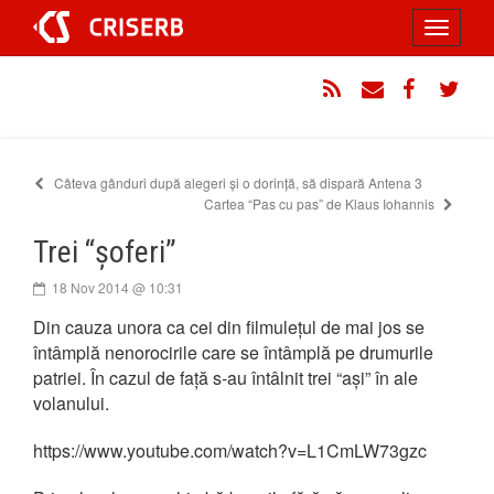
Sari
Toggle
la
conținut
navigati
RSS
Email
Facebook
Twitt
Câteva gânduri după alegeri și o dorință, să dispară Antena 3
Cartea “Pas cu pas” de Klaus Iohannis
Trei “șoferi”
18 Nov 2014 @ 10:31
Din cauza unora ca cei din filmulețul de mai jos se
întâmplă nenorocirile care se întâmplă pe drumurile
patriei. În cazul de față s-au întâlnit trei “ași” în ale
volanului.
https://www.youtube.com/watch?v=L1CmLW73gzc