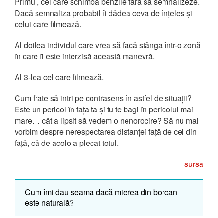
Primul, cel care schimbă benzile fără să semnalizeze.
Dacă semnaliza probabil îi dădea ceva de înțeles și
celui care filmează.
Al doilea individul care vrea să facă stânga într-o zonă
în care îi este interzisă această manevră.
Al 3-lea cel care filmează.
Cum frate să intri pe contrasens în astfel de situații?
Este un pericol în fața ta și tu te bagi în pericolul mai
mare… cât a lipsit să vedem o nenorocire? Să nu mai
vorbim despre nerespectarea distanței față de cel din
față, că de acolo a plecat totul.
sursa
Cum îmi dau seama dacă mierea din borcan
este naturală?