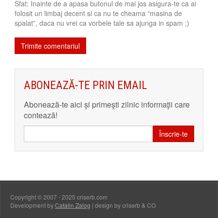
Sfat: Inainte de a apasa butonul de mai jos asigura-te ca ai
folosit un limbaj decent si ca nu te cheama “masina de
spalat”, daca nu vrei ca vorbele tale sa ajunga in spam ;)
ABONEAZĂ-TE PRIN EMAIL
Abonează-te aici și primeşti zilnic informaţii care
contează!
Înscrie-te
Copyright © 2007 - 2025 criserb.com
Development by
Catalin Zalog
| design by criserb & CO