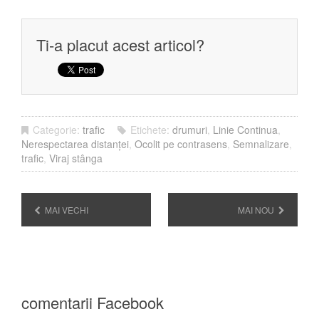
Ti-a placut acest articol?
Categorie:
trafic
Etichete:
drumuri
,
Linie Continua
,
Nerespectarea distanței
,
Ocolit pe contrasens
,
Semnalizare
,
trafic
,
Viraj stânga
MAI VECHI
MAI NOU
comentarii Facebook